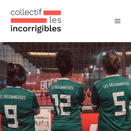
Accueil
Le collectif
Nos actualités
Notre « Incolettre » mensuelle
Recherche