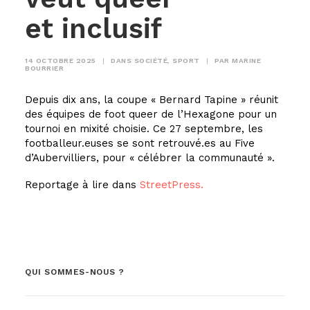
et inclusif
14 OCTOBRE 2025
|
DANS
SOCIÉTÉ
,
SPORT
|
PAR
MARINE
BOURRIER
Depuis dix ans, la coupe « Bernard Tapine » réunit
des équipes de foot queer de l’Hexagone pour un
tournoi en mixité choisie. Ce 27 septembre, les
footballeur.euses se sont retrouvé.es au Five
d’Aubervilliers, pour « célébrer la communauté ».
Reportage à lire dans
StreetPress.
QUI SOMMES-NOUS ?