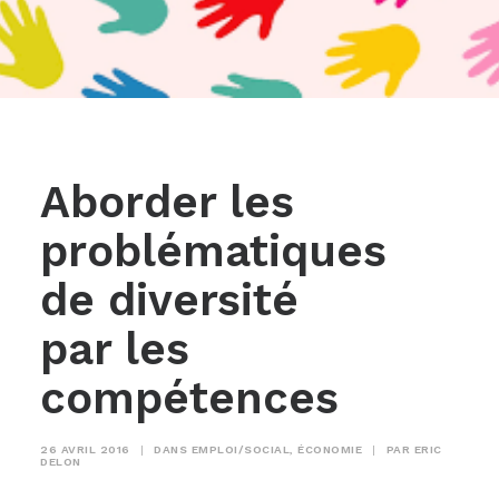
Aborder les
problématiques
de diversité
par les
compétences
26 AVRIL 2016
|
DANS
EMPLOI/SOCIAL
,
ÉCONOMIE
|
PAR
ERIC
DELON