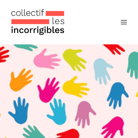
Accueil
Le collectif
Nos actualités
Notre « Incolettre » mensuelle
Recherche