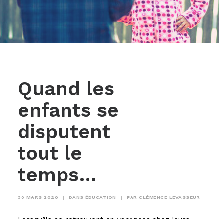
Quand les
enfants se
disputent
tout le
temps…
30 MARS 2020
|
DANS
ÉDUCATION
|
PAR
CLÉMENCE LEVASSEUR