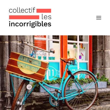
Accueil
Le collectif
Nos actualités
Notre « Incolettre » mensuelle
Recherche