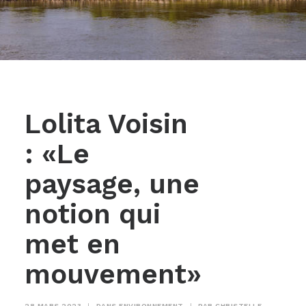
Lolita Voisin
: «Le
paysage, une
notion qui
met en
mouvement»
28 MARS 2023
|
DANS
ENVIRONNEMENT
|
PAR
CHRISTELLE