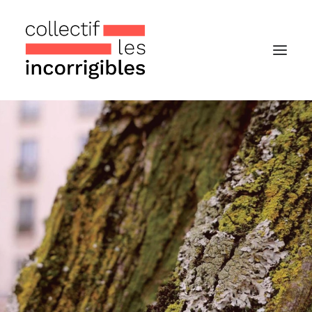
Accueil
Le collectif
Nos actualités
Notre « Incolettre » mensuelle
Recherche