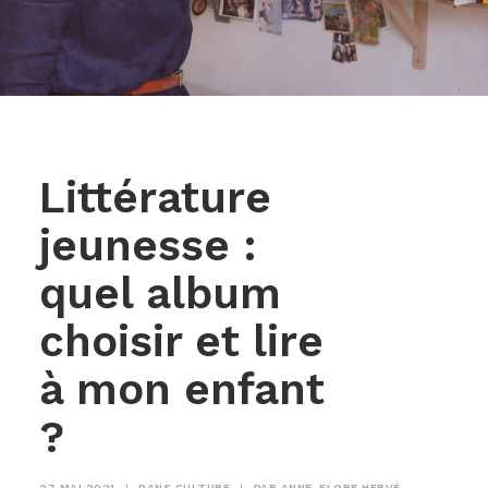
Littérature
jeunesse :
quel album
choisir et lire
à mon enfant
?
27 MAI 2021
|
DANS
CULTURE
|
PAR
ANNE-FLORE HERVÉ