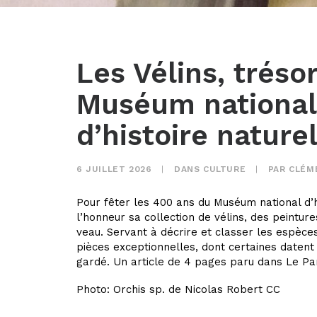
Les Vélins, tréso
Muséum national
d’histoire nature
6 JUILLET 2026
|
DANS
CULTURE
|
PAR
CLÉM
Pour fêter les 400 ans du Muséum national d’h
l’honneur sa collection de vélins, des peintur
veau. Servant à décrire et classer les espèces
pièces exceptionnelles, dont certaines datent
gardé. Un article de 4 pages paru dans Le P
Photo:
Orchis sp. de Nicolas Robert CC