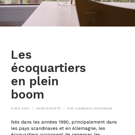
Les
écoquartiers
en plein
boom
6 MAI 2021
|
DANS
SOCIÉTÉ
|
PAR
CLÉMENCE LEVASSEUR
Nés dans les années 1990, principalement dans
les pays scandinaves et en Allemagne, les
écoquartiers proposent de repenser les