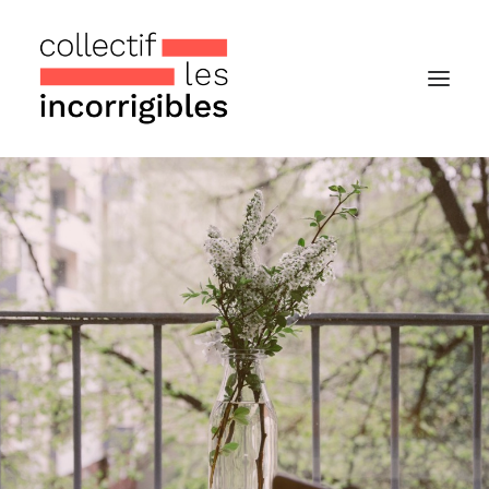
Accueil
Le collectif
Nos actualités
Notre « Incolettre » mensuelle
Recherche