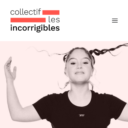
Accueil
Le collectif
Nos actualités
Notre « Incolettre » mensuelle
Recherche