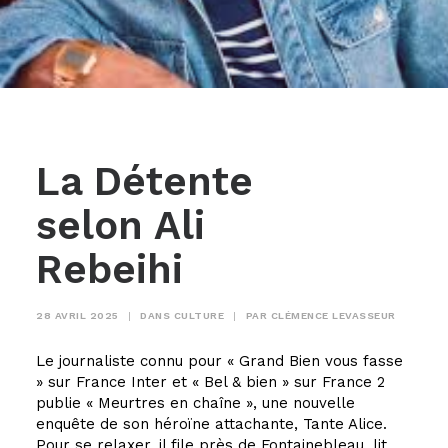
La Détente
selon Ali
Rebeihi
28 AVRIL 2025
|
DANS
CULTURE
|
PAR
CLÉMENCE LEVASSEUR
Le journaliste connu pour « Grand Bien vous fasse
» sur France Inter et « Bel & bien » sur France 2
publie « Meurtres en chaîne », une nouvelle
enquête de son héroïne attachante, Tante Alice.
Pour se relaxer, il file près de Fontainebleau, lit,