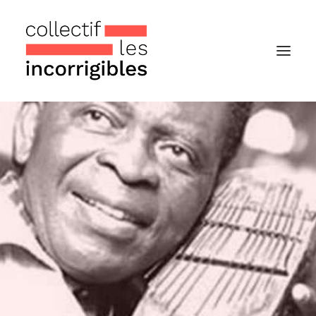
Accueil
Le collectif
Nos actualités
Notre « Incolettre » mensuelle
Recherche