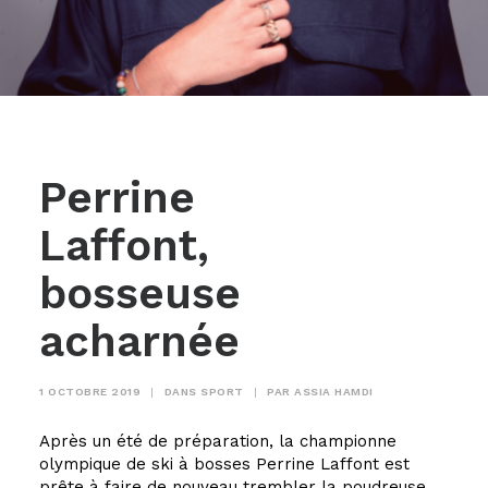
Perrine
Laffont,
bosseuse
acharnée
1 OCTOBRE 2019
|
DANS
SPORT
|
PAR
ASSIA HAMDI
Après un été de préparation, la championne
olympique de ski à bosses Perrine Laffont est
prête à faire de nouveau trembler la poudreuse.