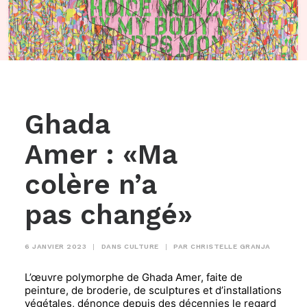
Ghada
Amer : «Ma
colère n’a
pas changé»
6 JANVIER 2023
|
DANS
CULTURE
|
PAR
CHRISTELLE GRANJA
L’œuvre polymorphe de Ghada Amer, faite de
peinture, de broderie, de sculptures et d’installations
végétales, dénonce depuis des décennies le regard