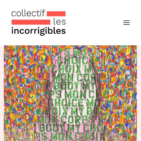
Accueil
Le collectif
Nos actualités
Notre « Incolettre » mensuelle
Recherche