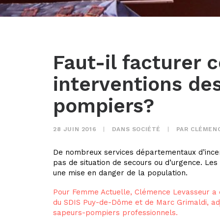
Faut-il facturer 
interventions de
pompiers?
28 JUIN 2016
|
DANS
SOCIÉTÉ
|
PAR
CLÉMENC
De nombreux services départementaux d’incend
pas de situation de secours ou d’urgence. Les 
une mise en danger de la population.
Pour Femme Actuelle, Clémence Levasseur a de
du SDIS Puy-de-Dôme et de Marc Grimaldi, ad
sapeurs-pompiers professionnels.