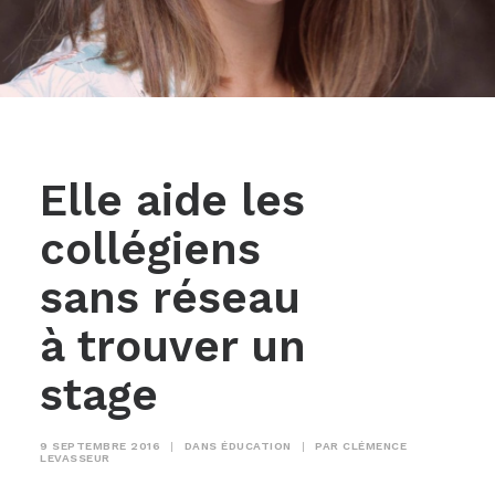
Elle aide les
collégiens
sans réseau
à trouver un
stage
9 SEPTEMBRE 2016
|
DANS
ÉDUCATION
|
PAR
CLÉMENCE
LEVASSEUR