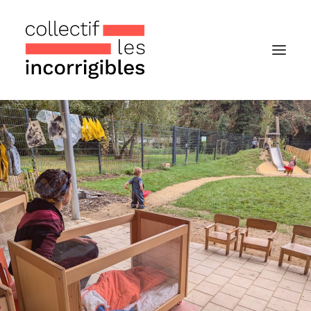
Accueil
Le collectif
Nos actualités
Notre « Incolettre » mensuelle
Recherche