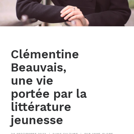
Clémentine
Beauvais,
une vie
portée par la
littérature
jeunesse
26 SEPTEMBRE 2023
|
DANS
CULTURE
|
PAR
ANNE-FLORE