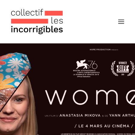
Accueil
Le collectif
Nos actualités
Notre « Incolettre » mensuelle
Recherche