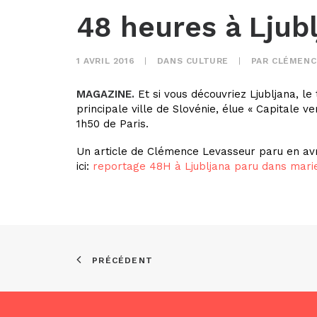
48 heures à Ljub
1 AVRIL 2016
|
DANS
CULTURE
|
PAR
CLÉMENC
MAGAZINE.
Et si vous découvriez Ljubljana, 
principale ville de Slovénie, élue « Capitale ve
1h50 de Paris.
Un article de Clémence Levasseur paru en avr
ici:
reportage 48H à Ljubljana paru dans mari
PRÉCÉDENT