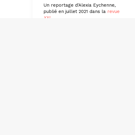
Un reportage d'Alexia Eychenne,
publié en juillet 2021 dans la
revue
XXI
.
par Alexia Eychenne
Asso