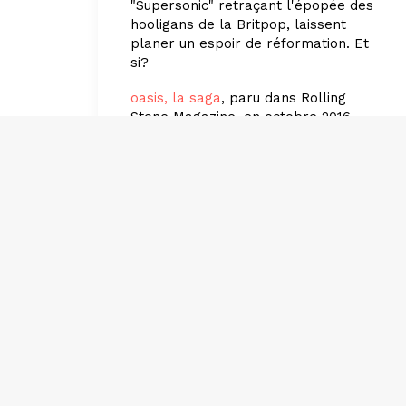
"Supersonic" retraçant l'épopée des
hooligans de la Britpop, laissent
planer un espoir de réformation. Et
si?
oasis, la saga
, paru dans Rolling
Stone Magazine, en octobre 2016
par Eric Delon