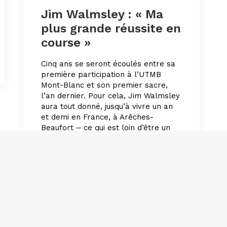
Jim Walmsley : « Ma
plus grande réussite en
course »
Cinq ans se seront écoulés entre sa
première participation à l’UTMB
Mont-Blanc et son premier sacre,
l’an dernier. Pour cela, Jim Walmsley
aura tout donné, jusqu’à vivre un an
et demi en France, à Arêches-
Beaufort – ce qui est loin d’être un
sacrifice. Le premier Américain
victorieux du Mont-Blanc revient en
tenant du titre sur le terrain de ses
exploits.
À lire dans
Le Journal du Runner #16
par Leonie Perano