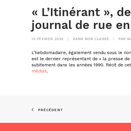
« L’Itinérant », d
journal de rue e
13 FÉVRIER 2025
|
DANS
NON CLASSÉ
|
PAR
M
L’hebdomadaire, également vendu sous le nom 
est le dernier représentant de « la presse de
subitement dans les années 1990. Récit de cett
médias
.
PRÉCÉDENT