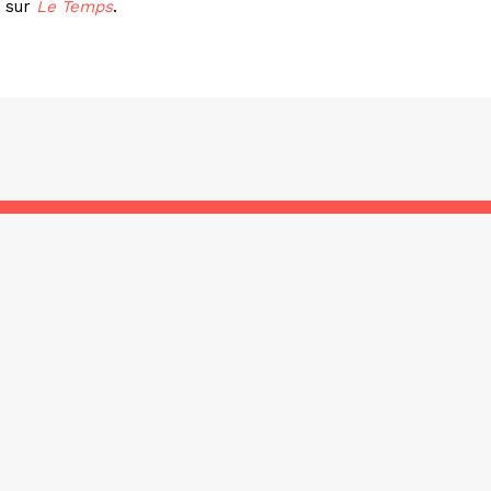
e sur
Le Temps
.
ciation Les Incorrigibles de Montreuil – Depuis 2001 – Tous droits rés
Mentions légales
–
Contact