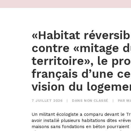
«Habitat réversib
contre «mitage d
territoire», le pr
français d’une ce
vision du logeme
7 JUILLET 2026
|
DANS
NON CLASSÉ
|
PAR
M
Un militant écologiste a comparu devant le Tri
avoir installé plusieurs habitations dites «réve
maisons sans fondations en béton pourraient ê