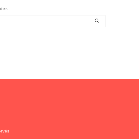
der.
ervés